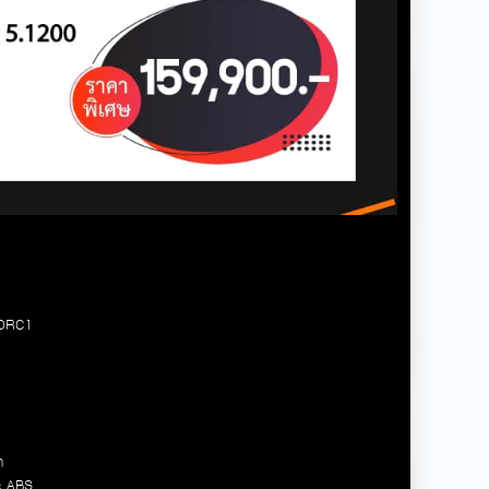
 DRC1
า
c
ABS