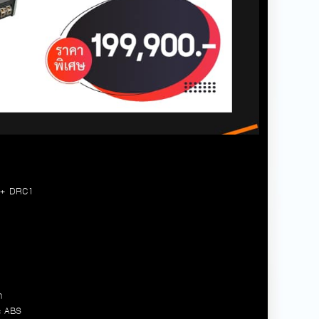
 + DRC1
า
c
ABS