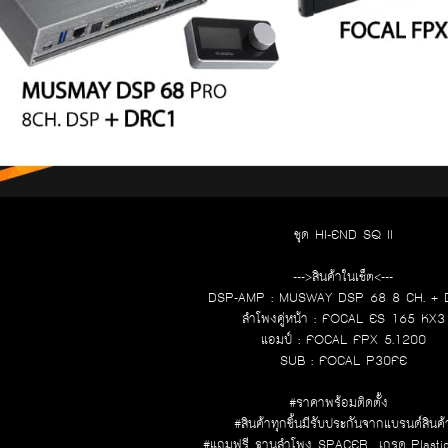
ชุด HI-END SQ II
--->สินค้าในเซ็ต<---
DSP-AMP : MUSWAY DSP 68 8 CH. +
ลำโพงคู่หน้า : FOCAL ES 165 KX3
แอมป์ : FOCAL FPX 5.1200
SUB : FOCAL P30FE
#ราคาพร้อมติดตั้ง
#สินค้าทุกชิ้นมีรับประกันจากแบรนด์สินค้
#แถมฟรี ฐานลำโพง SPACER เกรด Plasti