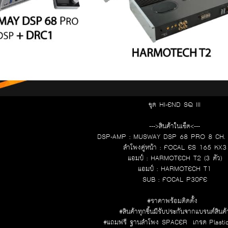
ชุด HI-END SQ III
--->สินค้าในเซ็ต<---
DSP-AMP : MUSWAY DSP 68 PRO 8 CH.
ลำโพงคู่หน้า : FOCAL ES 165 KX3
แอมป์ : HARMOTECH T2 (3 ตัว)
แอมป์ : HARMOTECH T1
SUB : FOCAL P30FE
#ราคาพร้อมติดตั้ง
#สินค้าทุกชิ้นมีรับประกันจากแบรนด์สินค้
#แถมฟรี ฐานลำโพง SPACER เกรด Plasti