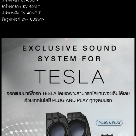
ลำโพงหน้า EV-65CF-T
ลำโพงกลาง EV-40M-T
ลำโพงหลัง EV-40MR-T
ซัพวูฟเฟอร์ EV-100SWY-T