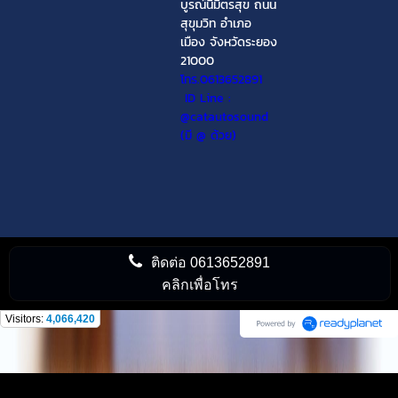
บูรณ์นิมิตรสุข ถนน
สุขุมวิท อำเภอ
เมือง จังหวัดระยอง
21000
โทร.0613652891
ID Line :
@catautosound
(มี @ ด้วย)
ติดต่อ
0613652891
คลิกเพื่อโทร
Visitors:
4,066,420